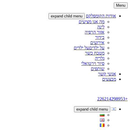
Menu
אודות הקומפלקס
expand child menu
מה אנו מציעים
לינה
אזור הרפיה
בידור
אירועים
על ילדיםעל ילדים
מטבח כשר
גלריה
סיור וירטואלי
שותפים
אנשי קשר
מבצעים
+226214298953
expand child menu