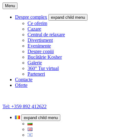
Menu
Despre complex
expand child menu
Ce oferim
Cazare
Centrul de relaxare
Divertisment
Evenimente
Despre copiii
Bucătărie Kosher
Galerie
360° Tur virtual
Parteneri
Contacte
Oferte
Tel: +359 892 412622
expand child menu