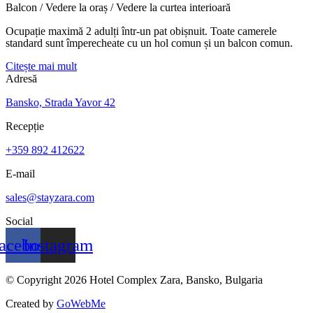
Balcon / Vedere la oraș / Vedere la curtea interioară
Ocupație maximă 2 adulți într-un pat obișnuit. Toate camerele
standard sunt împerecheate cu un hol comun și un balcon comun.
Citește mai mult
Adresă
Bansko, Strada Yavor 42
Recepție
+359 892 412622
E-mail
sales@stayzara.com
Social
acebook
Instagram
© Copyright 2026 Hotel Complex Zara, Bansko, Bulgaria
Created by
GoWebMe