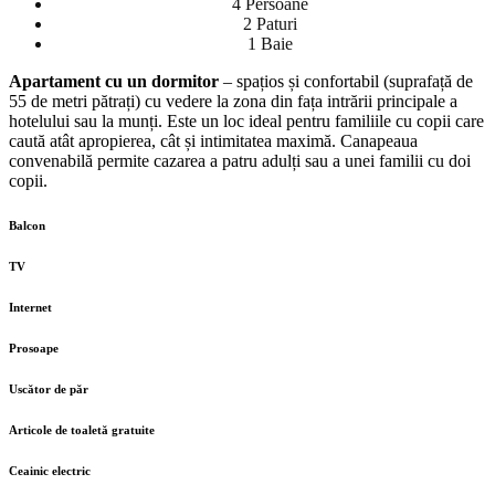
4 Persoane
2 Paturi
1 Baie
Apartament cu un dormitor
– spațios și confortabil (suprafață de
55 de metri pătrați) cu vedere la zona din fața intrării principale a
hotelului sau la munți. Este un loc ideal pentru familiile cu copii care
caută atât apropierea, cât și intimitatea maximă. Canapeaua
convenabilă permite cazarea a patru adulți sau a unei familii cu doi
copii.
Balcon
TV
Internet
Prosoape
Uscător de păr
Articole de toaletă gratuite
Ceainic electric